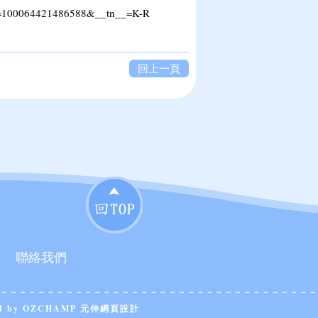
100064421486588&__tn__=K-R
回上一頁
聯絡我們
d by
OZCHAMP 元伸網頁設計