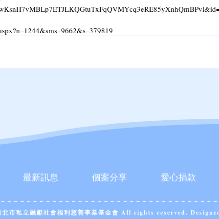
W9wwKsnH7vMBLp7ETJLKQGtuTxFqQVMYcq3eRE85yXnhQmBPvl&id=
nt.aspx?n=1244&sms=9662&s=379819
最新訊息
個案分享
愛心捐款
人新北市私立融獻社會福利慈善事業基金會 All rights reserved. Designe