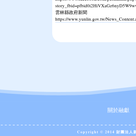
story_fbid=pfbid0i2HiVXaGz6nyD5
雲林縣政府新聞
https://www.yunlin.gov.tw/News_Conte
關於融獻
Copyright © 2014 財團法