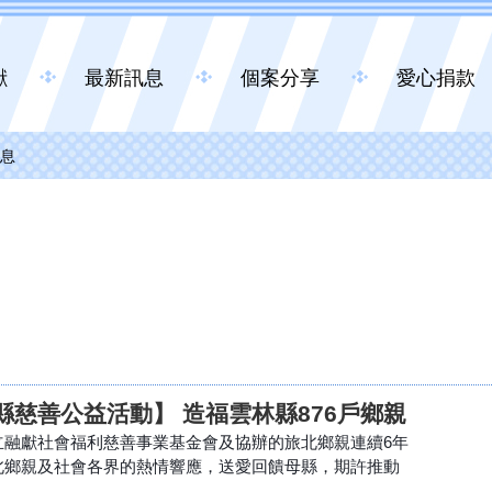
獻
最新訊息
個案分享
愛心捐款
息
縣慈善公益活動】 造福雲林縣876戶鄉親
立融獻社會福利慈善事業基金會及協辦的旅北鄉親連續6年
北鄉親及社會各界的熱情響應，送愛回饋母縣，期許推動