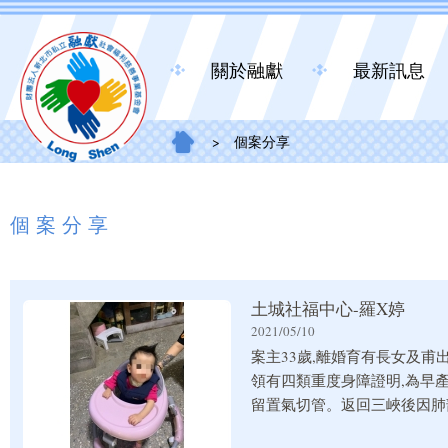
關於融獻
最新訊息
>
個案分享
個案分享
土城社福中心-羅X婷
2021/05/10
案主33歲,離婚育有長女及
領有四類重度身障證明,為早
留置氣切管。返回三峽後因肺
回長庚醫院檢查胸腔科、神經