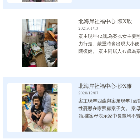
女於3/12日甫出生,亦為早產兒
北海岸社福中心-陳X欣
2021/01/13
案主現年42歲,為案么女主要
力行走。嚴重時會出現大小便
院復健。 案主同居人47歲
人家住高雄與其姐姐皆是收養關
3000克因早產故身形發育較
北海岸社福中心-沙X雅
2020/12/07
案主現年四歲與案弟現年1歲皆
性憂鬱在家照顧案子女。 案母
婚,據案母表示家中長輩均不
會講中文,故無法在台灣就業
粉、尿布費一家四口生活費、